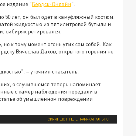
ное издание "
Бердск-Онлайн
".
о 50 лет, он был одет в камуфляжный костюм.
ватой жидкостью из пятилитровой бутыли и
ди, сибиряк ретировался.
но к тому момент огонь утих сам собой. Как
ердску Вячеслав Дахов, открытого горения не
дкостью", – уточнил спасатель.
ших, о случившемся теперь напоминает
анные с камер наблюдения передали в
 статье об умышленном повреждении
СКРИНШОТ ТЕЛЕГРАМ-КАНАЛ SHOT