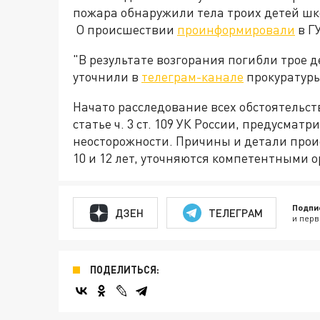
пожара обнаружили тела троих детей шк
О происшествии
проинформировали
в Г
"В результате возгорания погибли трое де
уточнили в
телеграм-канале
прокуратуры
Начато расследование всех обстоятельст
статье ч. 3 ст. 109 УК России, предусмат
неосторожности. Причины и детали
прои
10 и 12 лет, уточняются компетентными 
Подпи
ДЗЕН
ТЕЛЕГРАМ
и перв
ПОДЕЛИТЬСЯ: