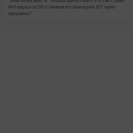
"Очень плохие новости": Большая ошибка Palantir в России. Страны
НАТО впервые за СВО остановили поставки оружия. ВСУ теряют
приграничье?