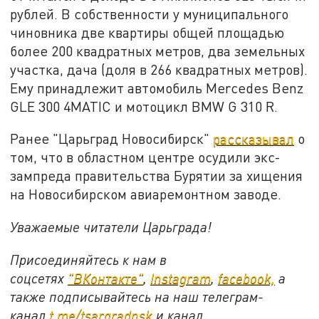
рублей. В собственности у муниципального
чиновника две квартиры общей площадью
более 200 квадратных метров, два земельных
участка, дача (доля в 266 квадратных метров).
Ему принадлежит автомобиль Merсedes Benz
GLE 300 4MATIC и мотоцикл BMW G 310 R.
Ранее "Царьград Новосибирск"
рассказывал
о
том, что в областном центре осудили экс-
зампреда правительства Бурятии за хищения
на Новосибирском авиаремонтном заводе.
Уважаемые читатели Царьграда!
Присоединяйтесь к нам в
соцсетях
"ВКонтакте"
,
Instagram
,
facebook,
а
также подписывайтесь на наш телеграм-
канал
t.me/tsargradnsk
и канал