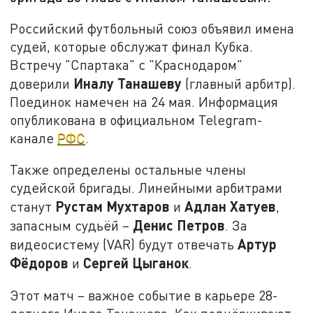
Российский футбольный союз объявил имена
судей, которые обслужат финал Кубка.
Встречу "Спартака" с "Краснодаром"
Иналу Танашеву
доверили
(главный арбитр)
.
Поединок намечен на 24 мая.
Информация
опубликована в официальном Telegram-
канале
РФС
.
Также определены остальные члены
судейской бригады. Линейными арбитрами
Рустам Мухтаро
в
Адлан Хатуев
станут
и
,
Денис Петров
запасным судьёй –
. За
Артур
видеосистему (VAR) будут отвечать
Фёдоров
Сергей Цыганок
и
.
Этот матч – важное событие в карьере 28-