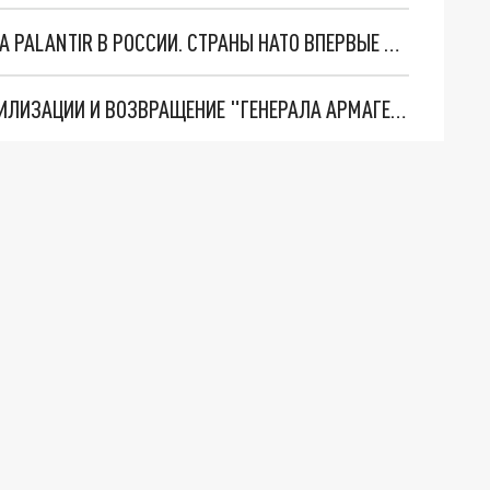
"ОЧЕНЬ ПЛОХИЕ НОВОСТИ": БОЛЬШАЯ ОШИБКА PALANTIR В РОССИИ. СТРАНЫ НАТО ВПЕРВЫЕ ЗА СВО ОСТАНОВИЛИ ПОСТАВКИ ОРУЖИЯ. ВСУ ТЕРЯЮТ ПРИГРАНИЧЬЕ?
ТРИ ГЛАВНЫХ ИНСАЙДА ОБ СВО. ОТМЕНА МОБИЛИЗАЦИИ И ВОЗВРАЩЕНИЕ "ГЕНЕРАЛА АРМАГЕДДОНА"? ОТЛИЧНЫЕ НОВОСТИ, КОТОРЫЕ ЖДАЛИ ВСЕ