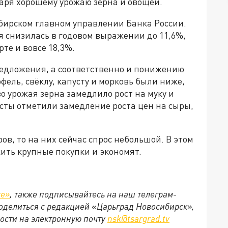
даря хорошему урожаю зерна и овощей.
ибирском главном управлении Банка России.
я снизилась в годовом выражении до 11,6%,
рте и вовсе 18,3%.
едложения, а соответственно и понижению
фель, свёклу, капусту и морковь были ниже,
о урожая зерна замедлило рост на муку и
сты отметили замедление роста цен на сыры,
в, то на них сейчас спрос небольшой. В этом
ить крупные покупки и экономят.
те»
, также подписывайтесь на наш телеграм-
 поделиться с редакцией «Царьград Новосибирск»,
ости на электронную почту
nsk@tsargrad.tv