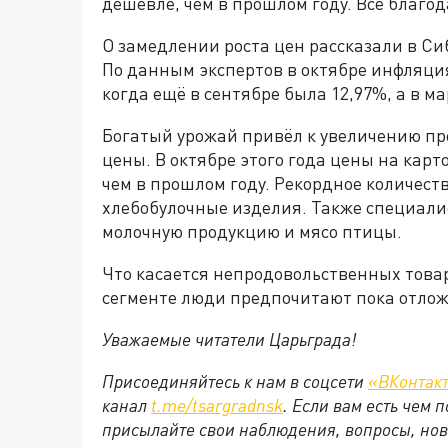
дешевле, чем в прошлом году. Всё благо
О замедлении роста цен рассказали в С
По данным экспертов в октябре инфляци
когда ещё в сентябре была 12,97%, а в ма
Богатый урожай привёл к увеличению пр
цены. В октябре этого года цены на карто
чем в прошлом году. Рекордное количеств
хлебобулочные изделия. Также специали
молочную продукцию и мясо птицы.
Что касается непродовольственных товаро
сегменте люди предпочитают пока отлож
Уважаемые читатели Царьграда!
Присоединяйтесь к нам в соцсети
«ВКонтак
канал
t.me/tsargradnsk
. Если вам есть чем
присылайте свои наблюдения, вопросы, нов