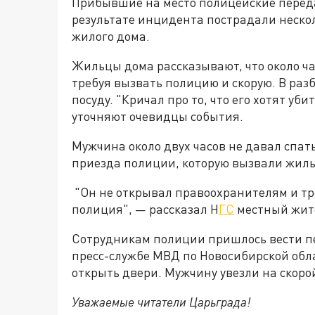
Прибывшие на место полицейские перед
результате инцидента пострадали неско
жилого дома.
Жильцы дома рассказывают, что около час
требуя вызвать полицию и скорую. В раз
посуду. "Кричал про то, что его хотят убит
уточняют очевидцы события.
Мужчина около двух часов не давал спат
приезда полиции, которую вызвали жил
"Он не открывал правоохранителям и тре
полиция", — рассказал Н
ГС
местный жит
Сотрудникам полиции пришлось вести п
пресс-службе МВД по Новосибирской обла
открыть двери. Мужчину увезли на скоро
Уважаемые читатели Царьграда!