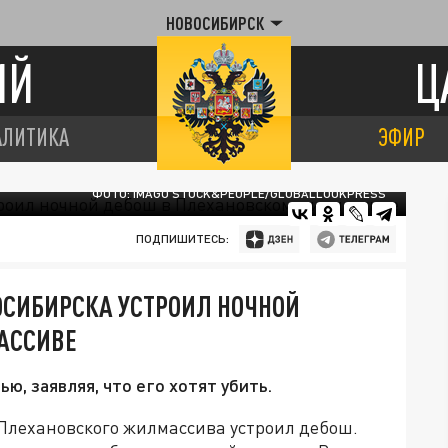
НОВОСИБИРСК
ИЙ
Ц
АЛИТИКА
ЭФИР
ФОТО: IMAGO STOCK&PEOPLE/GLOBALLOOKPRESS
ПОДПИШИТЕСЬ:
ОСИБИРСКА УСТРОИЛ НОЧНОЙ
АССИВЕ
ю, заявляя, что его хотят убить.
 Плехановского жилмассива устроил дебош.