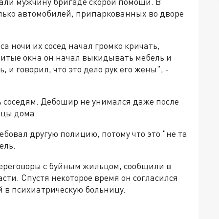
али мужчину бригаде скорой помощи. В
лько автомобилей, припаркованных во дворе
а ночи их сосед начал громко кричать,
битые окна он начал выкидывать мебель и
ь, и говорил, что это дело рук его жены", -
ь соседям. Дебошир не унимался даже после
ьцы дома.
бовал другую полицию, потому что это "не та
ель.
ереговоры с буйным жильцом, сообщили в
сти. Спустя некоторое время он согласился
й в психиатрическую больницу.