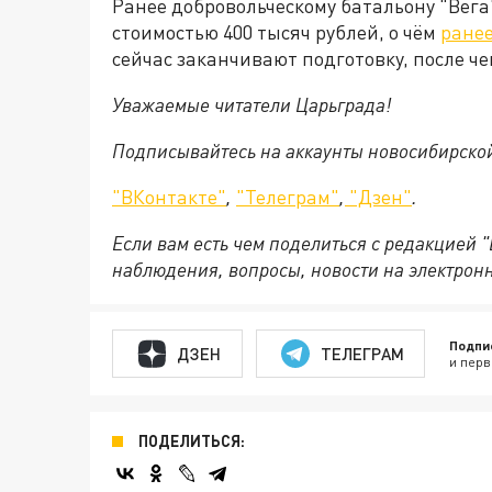
Ранее добровольческому батальону "Вег
стоимостью 400 тысяч рублей, о чём
ранее
сейчас заканчивают подготовку, после че
Уважаемые читатели Царьграда!
Подписывайтесь на аккаунты новосибирско
"ВКонтакте"
,
"Телеграм"
,
"Дзен"
.
Если вам есть чем поделиться с редакцией 
наблюдения, вопросы, новости на электрон
Подпи
ДЗЕН
ТЕЛЕГРАМ
и перв
ПОДЕЛИТЬСЯ: