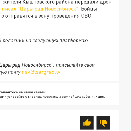
а" жители Кыштовского района передали дрон
 писал "Царьград Новосибирск"
. Бойцы
го отправятся в зону проведения СВО.
й редакции на следующих платформах:
"Царьград Новосибирск", присылайте свои
ную почту
nsk@tsargrad.tv
сывайтесь на наши каналы
ыми узнавайте о главных новостях и важнейших событиях дня.