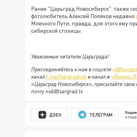
Ранее "Царьград Новосибирск" также соо
фотолюбитель Алексей Поляков недавно
Млечного Пути, правда, для этого ему пр
сибирской столицы.
Уважаемые читатели Царьграда!
Присоединяйтесь к нам в соцсети
«ВКонтак
канал
t.me/tsargradnsk
и канал в
«Яндекс.Д
«Царьград Новосибирск», присылайте свои 
почту
nsk@tsargrad.tv
Подпи
ДЗЕН
ТЕЛЕГРАМ
и перв