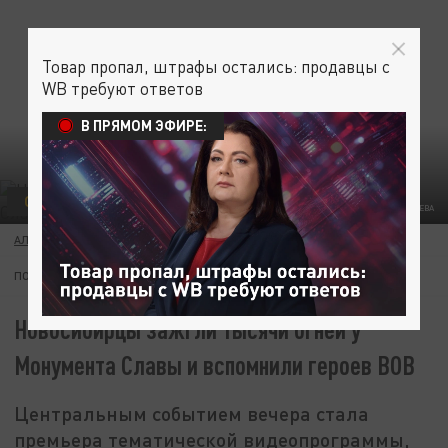
Товар пропал, штрафы остались: продавцы с
WB требуют ответов
В ПРЯМОМ ЭФИРЕ:
ОБЩЕСТВО
TELEGRAM-КАНАЛ МЭРА НОВОСИБИРСКА МАКСИМА КУДРЯВЦЕВА
АЛИНА ИБРАГИМОВА
08 МАЯ 20:58
ПОДПИШИТЕСЬ:
Новосибирцы зажгли тысячи огней у
Монумента Славы и вспомнили героев ВОВ
Центральным событием вечера стала
премьера тематической видеопрограммы,