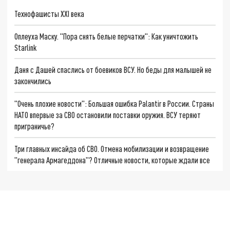
Технофашисты XXI века
Оплеуха Маску. "Пора снять белые перчатки": Как уничтожить
Starlink
Даня с Дашей спаслись от боевиков ВСУ. Но беды для малышей не
закончились
"Очень плохие новости": Большая ошибка Palantir в России. Страны
НАТО впервые за СВО остановили поставки оружия. ВСУ теряют
приграничье?
Три главных инсайда об СВО. Отмена мобилизации и возвращение
"генерала Армагеддона"? Отличные новости, которые ждали все