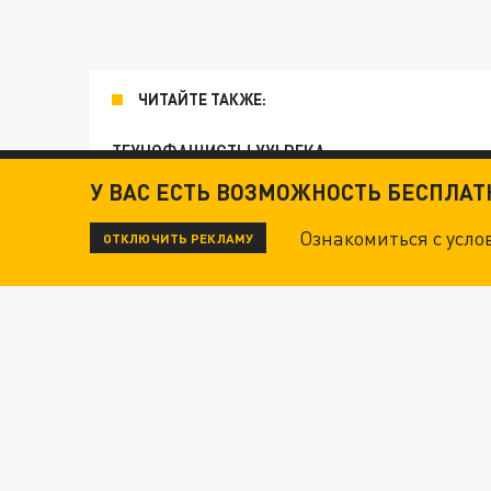
ЧИТАЙТЕ ТАКЖЕ:
ТЕХНОФАШИСТЫ XXI ВЕКА
У ВАС ЕСТЬ ВОЗМОЖНОСТЬ БЕСПЛА
"КРОТАМИ" БЫЛИ ВСЕ? ТЕРАКТ В ЦЕНТРЕ М
Ознакомиться с усл
ОТКЛЮЧИТЬ РЕКЛАМУ
"ПОТОЛОК ЦЕН" НЕ ПОМОГАЕТ. РОССИЯ УВЕЛ
Новости СМИ2