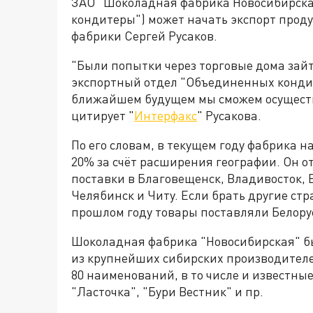
ЗАО "Шоколадная фабрика Новосибирска
кондитеры") может начать экспорт проду
фабрики Сергей Русаков.
"Были попытки через торговые дома зайт
экспортный отдел "Объединенных кондите
ближайшем будущем мы сможем осуществл
цитирует "
Интерфакс
" Русакова.
По его словам, в текущем году фабрика н
20% за счёт расширения географии. Он о
поставки в Благовещенск, Владивосток, Е
Челябинск и Читу. Если брать другие стр
прошлом году товары поставляли Белорус
Шоколадная фабрика "Новосибирская" бы
из крупнейших сибирских производителе
80 наименований, в то числе и известны
"Ласточка", "Бури Вестник" и пр.