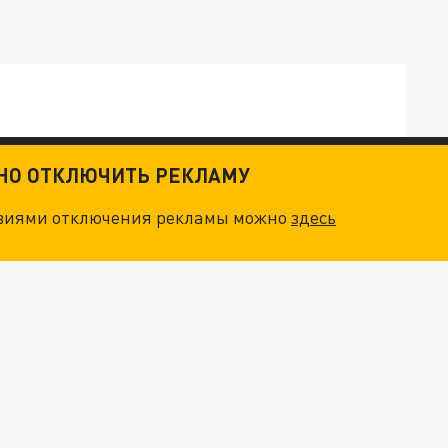
ТНО ОТКЛЮЧИТЬ РЕКЛАМУ
ОСКВЫ: НА ГЕНЕРАЛОВ ОХОТЯТСЯ "ЖИВЫЕ ДРОНЫ"
овиями отключения рекламы можно
здесь
МОСКОВСКАЯ ОБЛАСТЬ СТАЛА РЫБНЫМ МЕСТОМ: ЗА ГОД ЭКСПОРТ МОРЕПРОДУКТОВ ВЫРОС ВДВОЕ
ЭКСПОРТНЫЕ ОГРАНИЧЕНИЯ В ОТВЕТ НА АЭРОСТАТ: МИНТОРГ США ВВОДИТ САНКЦИИ ПРОТИВ КИТАЯ
ИЧИЛА ЭКСПОРТ НЕФТИ, НЕСМОТРЯ НА САНКЦИИ