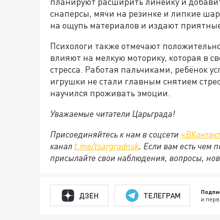
планируют расширить линейку и добавит
снаперсы, мячи на резинке и липкие ша
на ощупь материалов и издают приятные
Психологи также отмечают положительно
влияют на мелкую моторику, которая в св
стресса. Работая пальчиками, ребёнок ус
игрушки не стали главным снятием стрес
научился проживать эмоции.
Уважаемые читатели Царьграда!
Присоединяйтесь к нам в соцсети
«ВКонтак
канал
t.me/tsargradnsk
. Если вам есть чем
присылайте свои наблюдения, вопросы, нов
Подпи
ДЗЕН
ТЕЛЕГРАМ
и перв