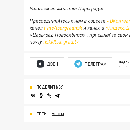
Уважаемые читатели Царьграда!
Присоединяйтесь к нам в соцсети
«ВКонтак
канал
t.me/tsargradnsk
и канал в
«Яндекс.Д
«Царьград Новосибирск», присылайте свои 
почту
nsk@tsargrad.tv
Подпи
ДЗЕН
ТЕЛЕГРАМ
и перв
ПОДЕЛИТЬСЯ:
ТЕГИ:
МОСТЫ