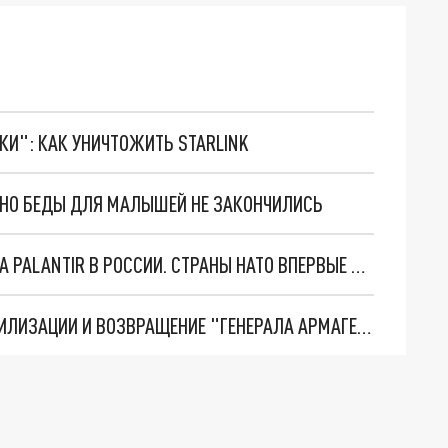
ТКИ": КАК УНИЧТОЖИТЬ STARLINK
. НО БЕДЫ ДЛЯ МАЛЫШЕЙ НЕ ЗАКОНЧИЛИСЬ
"ОЧЕНЬ ПЛОХИЕ НОВОСТИ": БОЛЬШАЯ ОШИБКА PALANTIR В РОССИИ. СТРАНЫ НАТО ВПЕРВЫЕ ЗА СВО ОСТАНОВИЛИ ПОСТАВКИ ОРУЖИЯ. ВСУ ТЕРЯЮТ ПРИГРАНИЧЬЕ?
ТРИ ГЛАВНЫХ ИНСАЙДА ОБ СВО. ОТМЕНА МОБИЛИЗАЦИИ И ВОЗВРАЩЕНИЕ "ГЕНЕРАЛА АРМАГЕДДОНА"? ОТЛИЧНЫЕ НОВОСТИ, КОТОРЫЕ ЖДАЛИ ВСЕ