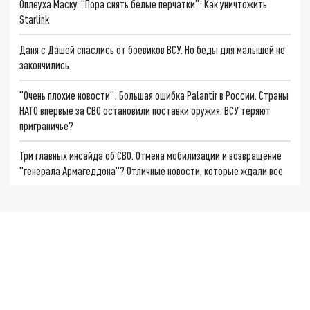
Оплеуха Маску. "Пора снять белые перчатки": Как уничтожить
Starlink
Даня с Дашей спаслись от боевиков ВСУ. Но беды для малышей не
закончились
"Очень плохие новости": Большая ошибка Palantir в России. Страны
НАТО впервые за СВО остановили поставки оружия. ВСУ теряют
приграничье?
Три главных инсайда об СВО. Отмена мобилизации и возвращение
"генерала Армагеддона"? Отличные новости, которые ждали все