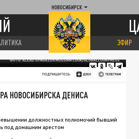
НОВОСИБИРСК
ИЙ
Ц
АЛИТИКА
ЭФИР
ФОТО: ALEXEI GYNGAZOV/RUSSIAN LOOK/GLOBALLOOKPRESS
ПОДПИШИТЕСЬ:
ОРА НОВОСИБИРСКА ДЕНИСА
превышении должностных полномочий бывший
ть под домашним арестом