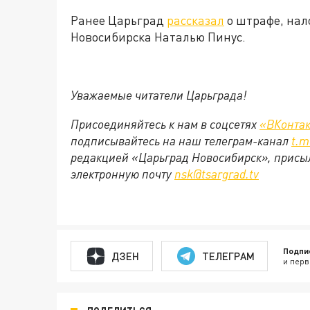
Ранее Царьград
рассказал
о штрафе, нал
Новосибирска Наталью Пинус.
Уважаемые читатели Царьграда!
Присоединяйтесь к нам в соцсетях
«ВКонтак
подписывайтесь на наш телеграм-канал
t.m
редакцией «Царьград Новосибирск», присыл
электронную почту
nsk@tsargrad.tv
Подпи
ДЗЕН
ТЕЛЕГРАМ
и перв