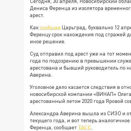
Сегодня, 30 апреля, Новосибирский обла
Дениса Ференца из изолятора временног
арест.
Как
сообщал
Царьград, буквально 12 апр
Ференцу срок нахождения под стражей д
иное решение.
Суд отправил под арест уже на тот моме
года по подозрению в превышении служе
арестована и бывший руководитель по н
Аверина.
Уголовное дело касается следствия в о
новосибирской компании «ВИНАП» Олега 
арестованный летом 2020 года Яровой с
Александра Аверина вышла из СИЗО и о
текущего года, и вот теперь аналогично
Ференца, сообщает
ТАСС
.