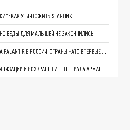
ТКИ": КАК УНИЧТОЖИТЬ STARLINK
. НО БЕДЫ ДЛЯ МАЛЫШЕЙ НЕ ЗАКОНЧИЛИСЬ
"ОЧЕНЬ ПЛОХИЕ НОВОСТИ": БОЛЬШАЯ ОШИБКА PALANTIR В РОССИИ. СТРАНЫ НАТО ВПЕРВЫЕ ЗА СВО ОСТАНОВИЛИ ПОСТАВКИ ОРУЖИЯ. ВСУ ТЕРЯЮТ ПРИГРАНИЧЬЕ?
ТРИ ГЛАВНЫХ ИНСАЙДА ОБ СВО. ОТМЕНА МОБИЛИЗАЦИИ И ВОЗВРАЩЕНИЕ "ГЕНЕРАЛА АРМАГЕДДОНА"? ОТЛИЧНЫЕ НОВОСТИ, КОТОРЫЕ ЖДАЛИ ВСЕ