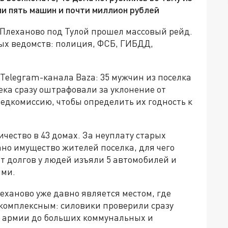
или пять машин и почти миллион рублей
е Плеханово под Тулой прошел массовый рейд.
вых ведомств: полиция, ФСБ, ГИБДД,
Telegram-канала Baza: 35 мужчин из поселка
века сразу оштрафовали за уклонение от
медкомиссию, чтобы определить их годность к
ичество в 43 домах. За неуплату старых
но имущество жителей поселка, для чего
ет долгов у людей изъяли 5 автомобилей и
ыми.
еханово уже давно является местом, где
 комплексным: силовики проверили сразу
т армии до больших коммунальных и