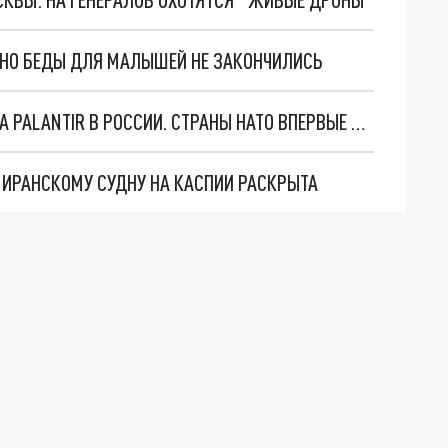
. НО БЕДЫ ДЛЯ МАЛЫШЕЙ НЕ ЗАКОНЧИЛИСЬ
"ОЧЕНЬ ПЛОХИЕ НОВОСТИ": БОЛЬШАЯ ОШИБКА PALANTIR В РОССИИ. СТРАНЫ НАТО ВПЕРВЫЕ ЗА СВО ОСТАНОВИЛИ ПОСТАВКИ ОРУЖИЯ. ВСУ ТЕРЯЮТ ПРИГРАНИЧЬЕ?
О ИРАНСКОМУ СУДНУ НА КАСПИИ РАСКРЫТА