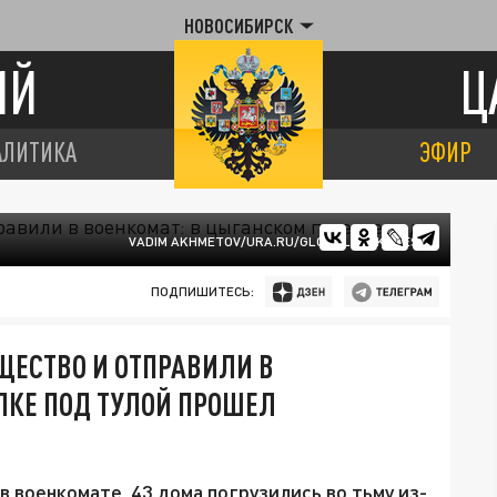
НОВОСИБИРСК
ИЙ
Ц
АЛИТИКА
ЭФИР
VADIM AKHMETOV/URA.RU/GLOBALLOOKPRESS
ПОДПИШИТЕСЬ:
ЩЕСТВО И ОТПРАВИЛИ В
ЛКЕ ПОД ТУЛОЙ ПРОШЕЛ
в военкомате, 43 дома погрузились во тьму из-