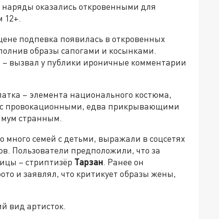
х наряды оказались откровенными для
 12+.
сцене подпевка появилась в откровенных
ополнив образы сапогами и косынками.
и – вызвал у публики ироничные комментарии
латка – элемента национального костюма,
– с провокационными, едва прикрывающими
имум странным.
о много семей с детьми, выражали в соцсетях
в. Пользователи предположили, что за
вицы – стриптизёр
Тарзан
. Ранее он
то и заявлял, что критикует образы жены,
й вид артисток.