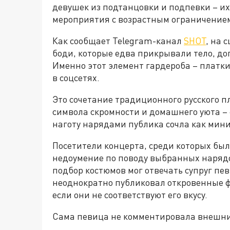
девушек из подтанцовки и подпевки – и
мероприятия с возрастным ограничением
Как сообщает Telegram-канал
SHOT
, на 
боди, которые едва прикрывали тело, д
Именно этот элемент гардероба – платк
в соцсетях.
Это сочетание традиционного русского п
символа скромности и домашнего уюта 
наготу нарядами публика сочла как мин
Посетители концерта, среди которых был
недоумение по поводу выбранных нарядо
подбор костюмов мог отвечать супруг пе
неоднократно публиковал откровенные фо
если они не соответствуют его вкусу.
Сама певица не комментировала внешни