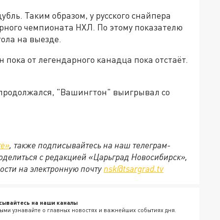
убль. Таким образом, у русского снайпера
ярного чемпионата НХЛ. По этому показателю
гола на выезде.
н пока от легендарного канадца пока отстаёт.
продолжался, "Вашингтон" выигрывал со
те»
, также подписывайтесь на наш телеграм-
 поделиться с редакцией «Царьград Новосибирск»,
ости на электронную почту
nsk@tsargrad.tv
сывайтесь на наши каналы
ыми узнавайте о главных новостях и важнейших событиях дня.