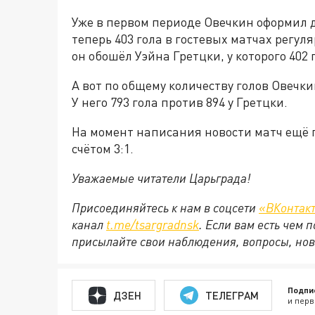
Уже в первом периоде Овечкин оформил д
теперь 403 гола в гостевых матчах регул
он обошёл Уэйна Гретцки, у которого 402 
А вот по общему количеству голов Овечки
У него 793 гола против 894 у Гретцки.
На момент написания новости матч ещё 
счётом 3:1.
Уважаемые читатели Царьграда!
Присоединяйтесь к нам в соцсети
«ВКонтак
канал
t.me/tsargradnsk
. Если вам есть чем
присылайте свои наблюдения, вопросы, нов
Подпи
ДЗЕН
ТЕЛЕГРАМ
и перв