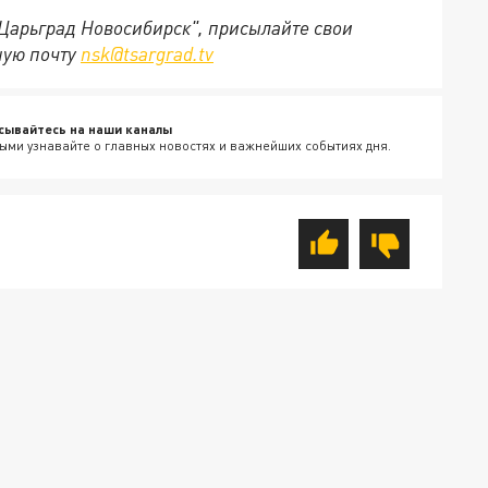
"Царьград Новосибирск", присылайте свои
ную почту
nsk@tsargrad.tv
сывайтесь на наши каналы
ыми узнавайте о главных новостях и важнейших событиях дня.