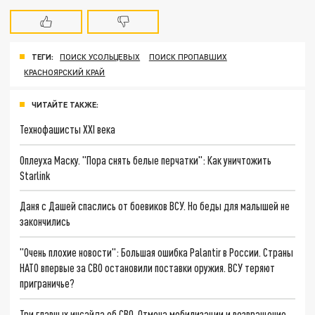
ТЕГИ:
ПОИСК УСОЛЬЦЕВЫХ
ПОИСК ПРОПАВШИХ
КРАСНОЯРСКИЙ КРАЙ
ЧИТАЙТЕ ТАКЖЕ:
Технофашисты XXI века
Оплеуха Маску. "Пора снять белые перчатки": Как уничтожить
Starlink
Даня с Дашей спаслись от боевиков ВСУ. Но беды для малышей не
закончились
"Очень плохие новости": Большая ошибка Palantir в России. Страны
НАТО впервые за СВО остановили поставки оружия. ВСУ теряют
приграничье?
Три главных инсайда об СВО. Отмена мобилизации и возвращение