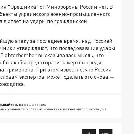
я "Орешника" от Минобороны России нет. В
объекты украинского военно‑промышленного
 в ответ на удары по гражданской
ейшую атаку за последнее время: над Россией
очники утверждают, что последовавшие удары
е Fighterbomber высказывалась мысль, что
а бы якобы предотвратить жертвы среди
ла применена. При этом известно, что Россия
 словам экспертов, может сделать это снова —
ководства.
сывайтесь на наши каналы
ыми узнавайте о главных новостях и важнейших событиях дня.