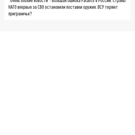
"Очень плохие новости": Большая ошибка Palantir в России. Страны
НАТО впервые за СВО остановили поставки оружия. ВСУ теряют
приграничье?