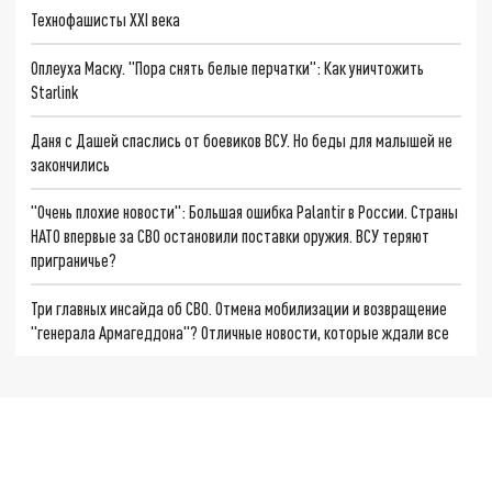
Технофашисты XXI века
Оплеуха Маску. "Пора снять белые перчатки": Как уничтожить
Starlink
Даня с Дашей спаслись от боевиков ВСУ. Но беды для малышей не
закончились
"Очень плохие новости": Большая ошибка Palantir в России. Страны
НАТО впервые за СВО остановили поставки оружия. ВСУ теряют
приграничье?
Три главных инсайда об СВО. Отмена мобилизации и возвращение
"генерала Армагеддона"? Отличные новости, которые ждали все