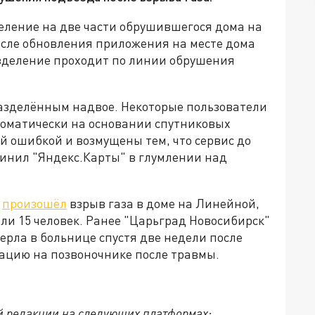
еление на две части обрушившегося дома на
осле обновления приложения на месте дома
зделение проходит по линии обрушения
азделённым надвое. Некоторые пользователи
томатически на основании спутниковых
ой ошибкой и возмущены тем, что сервис до
бвинил "Яндекс.Карты" в глумлении над
е
произошёл
взрыв газа в доме на Линейной,
бли 15 человек. Ранее "Царьград Новосибирск"
ерла в больнице спустя две недели после
рацию на позвоночнике после травмы.
й редакции на следующих платформах: