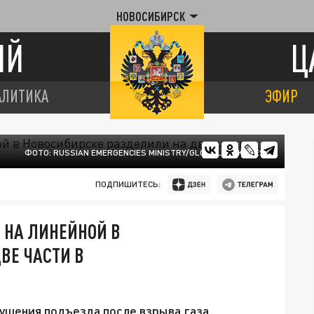
НОВОСИБИРСК
ИЙ
Ц
АЛИТИКА
ЭФИР
ФОТО: RUSSIAN EMERGENCIES MINISTRY/GLOBALLOOKPRESS
ПОДПИШИТЕСЬ:
 НА ЛИНЕЙНОЙ В
ВЕ ЧАСТИ В
ушения подъезда после взрыва газа.