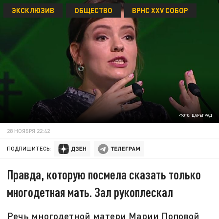
ЭКСКЛЮЗИВ
ОБЩЕСТВО
ВРНС XXV СОБОР
ФОТО: ЦАРЬГРАД
28 НОЯБРЯ 22:42
ПОДПИШИТЕСЬ:
Правда, которую посмела сказать только
многодетная мать. Зал рукоплескал
Речь многодетной матери Марии Поповой