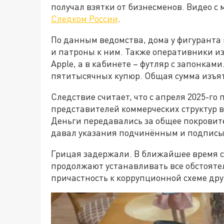
получал взятки от бизнесменов. Видео 
Следком России
.
По данным ведомства, дома у фигуранта
и патроны к ним. Также оперативники и
Apple, а в кабинете – футляр с запонкам
пятитысячных купюр. Общая сумма изъят
Следствие считает, что с апреля 2025-го 
представителей коммерческих структур в
Деньги передавались за общее покровит
давал указания подчинённым и подпис
Грицая задержали. В ближайшее время с
продолжают устанавливать все обстояте
причастность к коррупционной схеме дру