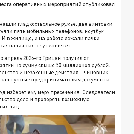
с места оперативных мероприятий опубликовал
 нашли гладкоствольное ружьё, две винтовки
зъяли пять мобильных телефонов, ноутбук
и. И в жилище, и на работе лежали пачки
ых наличных не уточняется.
по апрель 2026-го Грицай получил от
зятки на сумму свыше 50 миллионов рублей.
ельство и незаконные действия – чиновник
ывал нужные предпринимателям документы.
уд изберёт ему меру пресечения. Следователи
льства дела и проверять возможную
гих лиц.