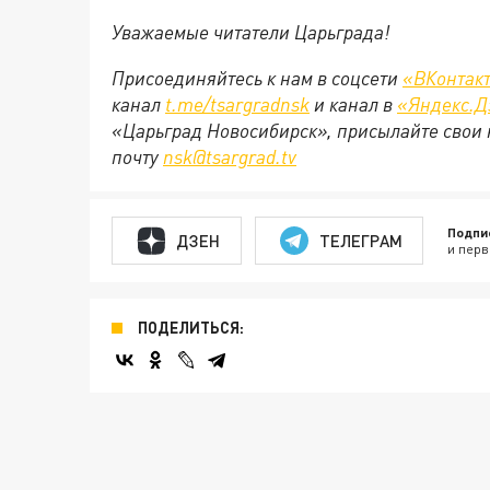
Уважаемые читатели Царьграда!
Присоединяйтесь к нам в соцсети
«ВКонтак
канал
t.me/tsargradnsk
и канал в
«Яндекс.Д
«Царьград Новосибирск», присылайте свои 
почту
nsk@tsargrad.tv
Подпи
ДЗЕН
ТЕЛЕГРАМ
и перв
ПОДЕЛИТЬСЯ: