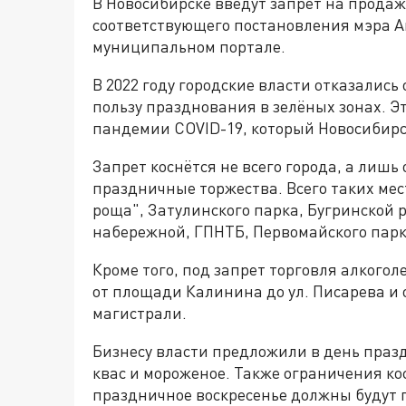
В Новосибирске введут запрет на продажу
соответствующего постановления мэра А
муниципальном портале.
В 2022 году городские власти отказалис
пользу празднования в зелёных зонах. Э
пандемии COVID-19, который Новосибирс
Запрет коснётся не всего города, а лиш
праздничные торжества. Всего таких мест
роща", Затулинского парка, Бугринской
набережной, ГПНТБ, Первомайского парк
Кроме того, под запрет торговля алкогол
от площади Калинина до ул. Писарева и 
магистрали.
Бизнесу власти предложили в день праз
квас и мороженое. Также ограничения ко
праздничное воскресенье должны будут п