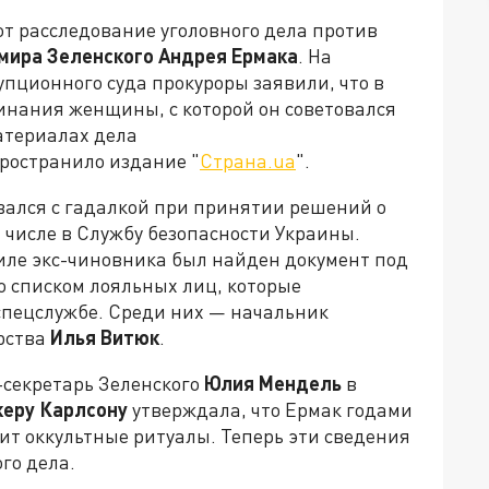
 расследование уголовного дела против
ира Зеленского Андрея Ермака
. На
пционного суда прокуроры заявили, что в
нания женщины, с которой он советовался
атериалах дела
ространило издание
"
Страна.ua
"
.
вался с гадалкой при принятии решений о
 числе в Службу безопасности Украины.
биле экс-чиновника был найден документ под
о списком лояльных лиц, которые
спецслужбе. Среди них — начальник
рства
Илья Витюк
.
-секретарь Зеленского
Юлия Мендель
в
керу Карлсону
утверждала, что Ермак годами
дит оккультные ритуалы.
Теперь эти сведения
го дела.