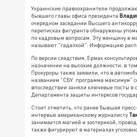
Украинские правоохранители продолжают
бывшего главы офиса президента
Владим
очередном заседании Высшего антикорру
переписках фигуранта обнаружены упоми
по кадровым вопросам. Эту женщину в м
называют "гадалкой".
Информацию расп
По версии следствия, Ермак консультиро
назначении на высокие должности, в том
Прокуроры также заявили, что в автомо
названием "СБУ: программа максимум" с
впоследствии заняли ключевые посты в 
Департамента защиты интересов госуда
Стоит отметить, что ранее бывшая пресс
интервью американскому журналисту
Та
занимается магией и эзотерикой, прово
также фигурируют в материалах уголовно