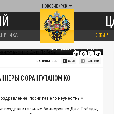
НОВОСИБИРСК
ИЙ
Ц
АЛИТИКА
ЭФИР
ФОТО: ЦАРЬГРАД НОВОСИБИРСК
ПОДПИШИТЕСЬ:
АННЕРЫ С ОРАНГУТАНОМ КО
оздравление, посчитав его неуместным.
руг поздравительных баннеров ко Дню Победы,