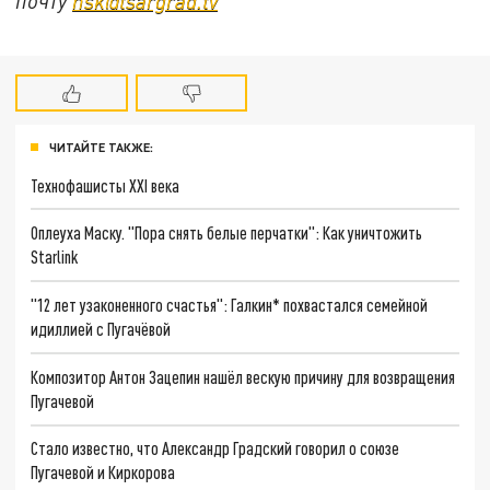
почту
nsk@tsargrad.tv
ЧИТАЙТЕ ТАКЖЕ:
Технофашисты XXI века
Оплеуха Маску. "Пора снять белые перчатки": Как уничтожить
Starlink
"12 лет узаконенного счастья": Галкин* похвастался семейной
идиллией с Пугачёвой
Композитор Антон Зацепин нашёл вескую причину для возвращения
Пугачевой
Стало известно, что Александр Градский говорил о союзе
Пугачевой и Киркорова