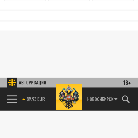
18+
АВТОРИЗАЦИЯ
85.64 BRENT
НОВОСИБИРСК
89.93 EUR