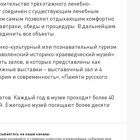
оительство трёхэтажного лечебно-
ет соединён с существующим лечебным
, тем самым позволит отдыхающим комфортно
автраки, обеды и процедуры. В дальнейшем
единить все объекты.
ико-культурный или познавательный туризм.
оволенский историко-краеведческий музей».
ять залов, в которых представлены как
ижные выставки – выставочный зал и 4
рия и современность», «Памяти русского
атов. Каждый год в музее проходит более 40
ий. Ежегодно музей посещают более десяти
сывайтесь на наши каналы
ыми узнавайте о главных новостях и важнейших событиях дня.