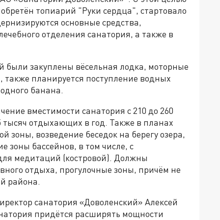
обретён топиарий "Руки сердца", стартовало
дернизируются основные средства,
ечебного отделения санатория, а также в
ей были закуплены вёсельная лодка, моторные
ы, также планируется поступление водных
водного банана.
чение вместимости санатория с 210 до 260
5 тысяч отдыхающих в год. Также в планах
ой зоны, возведение беседок на берегу озера,
е зоны бассейнов, в том числе, с
 для медитаций (костровой). Должны
вного отдыха, прогулочные зоны, причём не
ей района.
иректор санатория «Доволенский» Алексей
анатория придётся расширять мощности