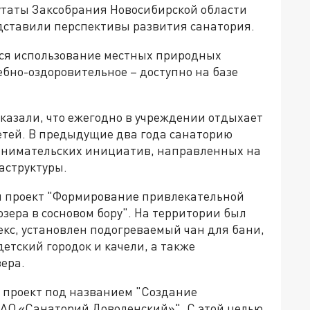
утаты Заксобрания Новосибирской области
едставили перспективы развития санатория.
тся использование местных природных
ебно-оздоровительное – доступно на базе
казали, что ежегодно в учреждении отдыхает
 детей. В предыдущие два года санаторию
инимательских инициатив, направленных на
аструктуры.
н проект "Формирование привлекательной
озера в сосновом бору". На территории был
кс, установлен подогреваемый чан для бани,
детский городок и качели, а также
ера.
ой проект под названием "Создание
в АО «Санаторий Доволенский»". С этой целью