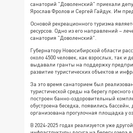
санаторий "Доволенский" приехали деп
Ярослав Фролов и Сергей Гайдук. Им пр
Основой рекреационного туризма являе
ресурсов. Одно из его направлений – леч
санатория "Доволенский".
Губернатору Новосибирской области расс
около 4500 человек, как взрослых, так и
выдавали гранты на поддержку предпр
развитие туристических объектов и инфр
За это время санаторием был реализова
туристической среды на берегу пресного 
построен банно-оздоровительный компле
обустроена беседка, появились бассейн, 
организована прогулочная площадка у оз
В 2024-2025 годах реализуется уже друг
инфраструктуры досуга на берегу озера 