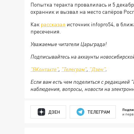
Попытка теракта провалилась и 5 декаб
охранник и вызвал на место сапёров Рос
Как
рассказал
источник infopro54, в бли
пресечения.
Уважаемые читатели Царьграда!
Подписывайтесь на аккаунты новосибирско
"ВКонтакте"
,
"Телеграм"
,
"Дзен"
.
Если вам есть чем поделиться с редакцией 
наблюдения, вопросы, новости на электрон
Подпи
ДЗЕН
ТЕЛЕГРАМ
и перв