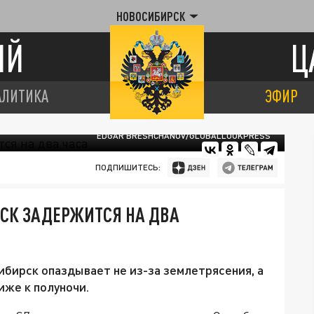
НОВОСИБИРСК
ИЙ
Ц
АЛИТИКА
ЭФИР
EDGAR BRESHCHANOV/GLOBALLOOKPRESS
ПОДПИШИТЕСЬ:
РСК ЗАДЕРЖИТСЯ НА ДВА
бирск опаздывает не из-за землетрясения, а
иже к полуночи.