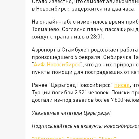
Стало известно, что самолёт авиакомпан
в Новосибирск, задержится на два часа.
На онлайн-табло изменилось время приб
Толмачёво. Согласно плану, пассажиры д
сойдут с трапа лишь в 23:31.
Аэропорт в Стамбуле продолжает работат
произошедшего 6 февраля. Сибирячка Та
"
АиФ-Новосибирск
", что до них природн
пункты помощи для пострадавших от ка
Ранее "Царьград Новосибирск"
писал
, ч
Турции погибли 2 921 человек. Поиски п
достали из-под завалов более 7 800 челов
Уважаемые читатели Царьграда!
Подписывайтесь на аккаунты новосибирско
"ВКонтакте"
,
"Телеграм"
,
"Дзен"
.