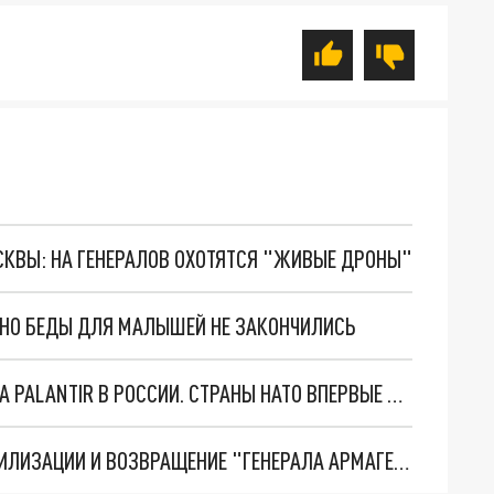
ОСКВЫ: НА ГЕНЕРАЛОВ ОХОТЯТСЯ "ЖИВЫЕ ДРОНЫ"
. НО БЕДЫ ДЛЯ МАЛЫШЕЙ НЕ ЗАКОНЧИЛИСЬ
"ОЧЕНЬ ПЛОХИЕ НОВОСТИ": БОЛЬШАЯ ОШИБКА PALANTIR В РОССИИ. СТРАНЫ НАТО ВПЕРВЫЕ ЗА СВО ОСТАНОВИЛИ ПОСТАВКИ ОРУЖИЯ. ВСУ ТЕРЯЮТ ПРИГРАНИЧЬЕ?
ТРИ ГЛАВНЫХ ИНСАЙДА ОБ СВО. ОТМЕНА МОБИЛИЗАЦИИ И ВОЗВРАЩЕНИЕ "ГЕНЕРАЛА АРМАГЕДДОНА"? ОТЛИЧНЫЕ НОВОСТИ, КОТОРЫЕ ЖДАЛИ ВСЕ