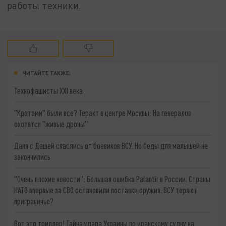
работы техники.
ЧИТАЙТЕ ТАКЖЕ:
Технофашисты XXI века
"Кротами" были все? Теракт в центре Москвы: На генералов
охотятся "живые дроны"
Даня с Дашей спаслись от боевиков ВСУ. Но беды для малышей не
закончились
"Очень плохие новости": Большая ошибка Palantir в России. Страны
НАТО впервые за СВО остановили поставки оружия. ВСУ теряют
приграничье?
Вот это триллер! Тайна удара Украины по иранскому судну на