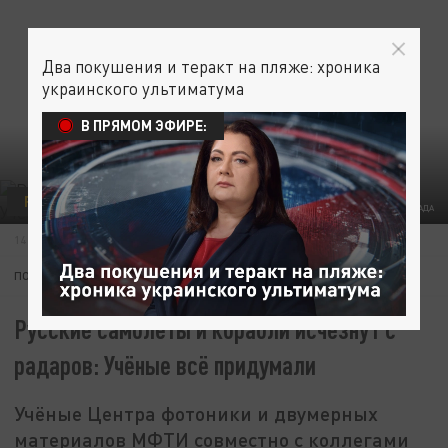
Два покушения и теракт на пляже: хроника
украинского ультиматума
В ПРЯМОМ ЭФИРЕ:
РУССКОЕ ОТКРЫТИЕ
ФОТО: КОЛЛАЖ ЦАРЬГРАДА
14 МАЯ 21:34
ПОДПИШИТЕСЬ:
Русские самолёты и корабли исчезнут с
радаров: Учёные всё придумали
Учёные Центра фотоники и двумерных
материалов МФТИ совместно с коллегами