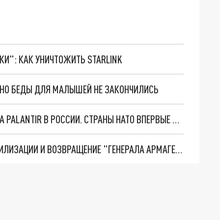
ТКИ": КАК УНИЧТОЖИТЬ STARLINK
. НО БЕДЫ ДЛЯ МАЛЫШЕЙ НЕ ЗАКОНЧИЛИСЬ
"ОЧЕНЬ ПЛОХИЕ НОВОСТИ": БОЛЬШАЯ ОШИБКА PALANTIR В РОССИИ. СТРАНЫ НАТО ВПЕРВЫЕ ЗА СВО ОСТАНОВИЛИ ПОСТАВКИ ОРУЖИЯ. ВСУ ТЕРЯЮТ ПРИГРАНИЧЬЕ?
ТРИ ГЛАВНЫХ ИНСАЙДА ОБ СВО. ОТМЕНА МОБИЛИЗАЦИИ И ВОЗВРАЩЕНИЕ "ГЕНЕРАЛА АРМАГЕДДОНА"? ОТЛИЧНЫЕ НОВОСТИ, КОТОРЫЕ ЖДАЛИ ВСЕ