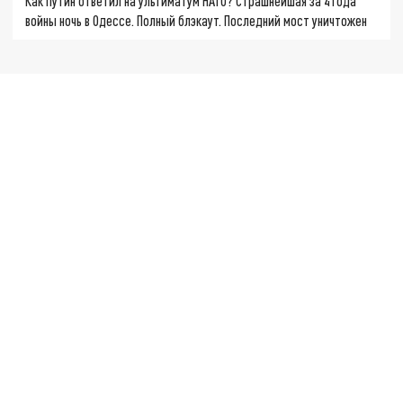
Как Путин ответил на ультиматум НАТО? Страшнейшая за 4 года
войны ночь в Одессе. Полный блэкаут. Последний мост уничтожен