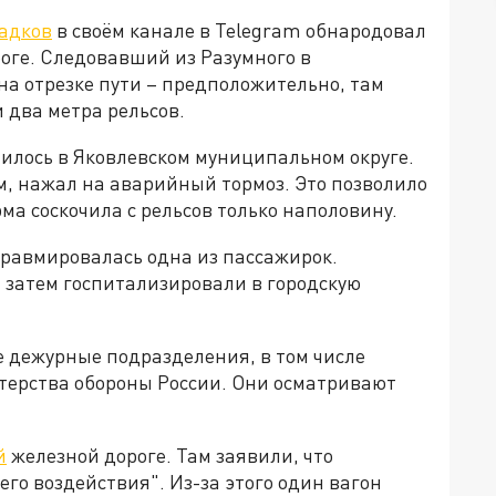
ладков
в своём канале в Telegram обнародовал
оге. Следовавший из Разумного в
на отрезке пути – предположительно, там
и два метра рельсов.
чилось в Яковлевском муниципальном округе.
, нажал на аварийный тормоз. Это позволило
ма соскочила с рельсов только наполовину.
 Травмировалась одна из пассажирок.
затем госпитализировали в городскую
е дежурные подразделения, в том числе
терства обороны России. Они осматривают
й
железной дороге. Там заявили, что
го воздействия". Из-за этого один вагон