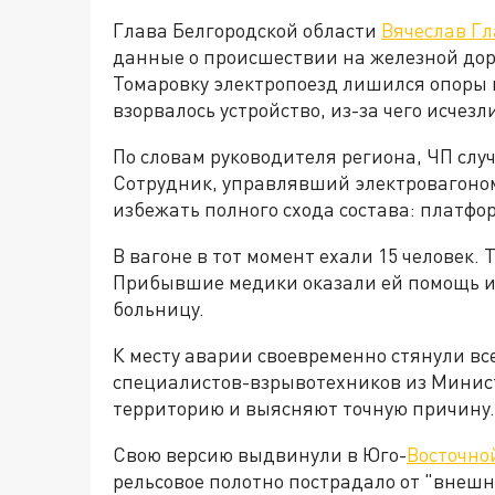
Глава Белгородской области
Вячеслав Г
данные о происшествии на железной дор
Томаровку электропоезд лишился опоры 
взорвалось устройство, из-за чего исчезл
По словам руководителя региона, ЧП слу
Сотрудник, управлявший электровагоном
избежать полного схода состава: платфор
В вагоне в тот момент ехали 15 человек.
Прибывшие медики оказали ей помощь и 
больницу.
К месту аварии своевременно стянули вс
специалистов-взрывотехников из Минис
территорию и выясняют точную причину.
Свою версию выдвинули в Юго-
Восточно
рельсовое полотно пострадало от "внешне