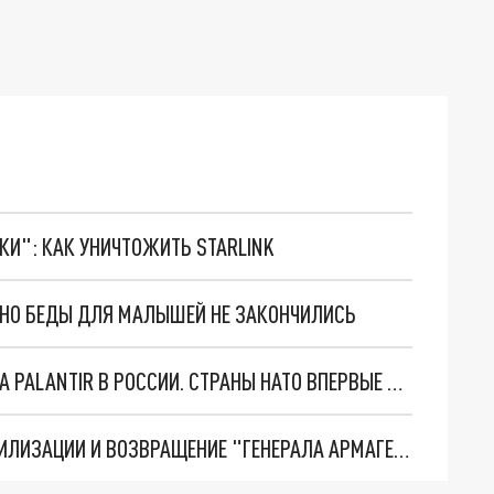
ТКИ": КАК УНИЧТОЖИТЬ STARLINK
. НО БЕДЫ ДЛЯ МАЛЫШЕЙ НЕ ЗАКОНЧИЛИСЬ
"ОЧЕНЬ ПЛОХИЕ НОВОСТИ": БОЛЬШАЯ ОШИБКА PALANTIR В РОССИИ. СТРАНЫ НАТО ВПЕРВЫЕ ЗА СВО ОСТАНОВИЛИ ПОСТАВКИ ОРУЖИЯ. ВСУ ТЕРЯЮТ ПРИГРАНИЧЬЕ?
ТРИ ГЛАВНЫХ ИНСАЙДА ОБ СВО. ОТМЕНА МОБИЛИЗАЦИИ И ВОЗВРАЩЕНИЕ "ГЕНЕРАЛА АРМАГЕДДОНА"? ОТЛИЧНЫЕ НОВОСТИ, КОТОРЫЕ ЖДАЛИ ВСЕ