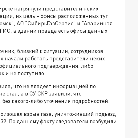
бирске нагрянули представители неких
ации, их цель – офисы расположенных тут
омск", АО "СибирьГазСервис" и "Аварийная
2ГИС, в здании правда есть офисы данных
точник, близкий к ситуации, сотрудников
ах начали работать представители неких
 официального подтверждения, либо
к и не поступило.
вила, что не владеет информацией по
 стал, а в СУ СКР заявили, что
 без какого-либо уточнения подробностей.
произошёл взрыв газа, уничтоживший подъезд
39. По данному факту следователи возбудили