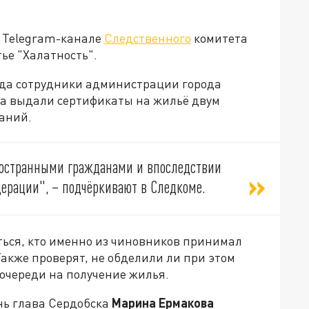
м Telegram-канале
Следственного
комитета
тье "Халатность".
года сотрудники администрации города
да выдали сертификаты на жильё двум
ваний.
ностранными гражданами и впоследствии
дерации
"
, – подчёркивают в Следкоме.
ться, кто именно из чиновников принимал
Также проверят, не обделили ли при этом
 очереди на получение жилья.
ень глава Сердобска
Марина Ермакова