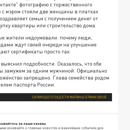
онтакте" фотографию с торжественного
м с мэром стояли две женщины в платках
поздравляет семьи с получением денег от
купку квартиры или строительство дома.
ые жители недоумевали: почему люди,
одами ждут своей очереди на улучшение
дают сертификаты просто так.
 выяснил подробности. Оказалось, что обе
бы замужем за одним мужчиной. Официально
гожёнство запрещено. Глава семейства родом
елем паспорта России.
СКРИНШОТ/СОЦСЕТИ МАРИНЫ ЕРМАКОВОЙ
сывайтесь на наши каналы
ыми узнавайте о главных новостях и важнейших событиях дня.