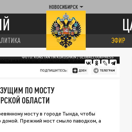
НОВОСИБИРСК
ИЙ
Ц
АЛИТИКА
ЭФИР
ФОТО: KONSTANTIN KOKOSHKIN / GLOBALLOOKPRESS
ПОДПИШИТЕСЬ:
ЛЗУЩИМ ПО МОСТУ
РСКОЙ ОБЛАСТИ
евянному мосту в городе Тында, чтобы
о домой. Прежний мост смыло паводком, а