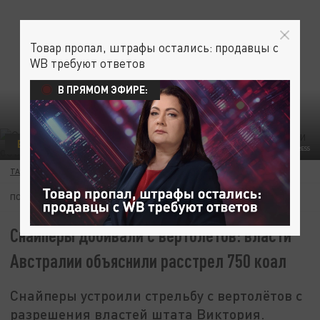
Товар пропал, штрафы остались: продавцы с
WB требуют ответов
В ПРЯМОМ ЭФИРЕ:
В МИРЕ
ПРОИСШЕСТВИЯ
ФОТО: MA PING/GLOBALLOOKPRESS
ТАТЬЯНА КАРТАВЫХ
23 АПРЕЛЯ 09:58
ПОДПИШИТЕСЬ:
Снайперы добивали с вертолётов: власти
Австралии объяснили расстрел 750 коал
Снайперы устроили стрельбу с вертолётов с
разрешения властей штата Виктория.