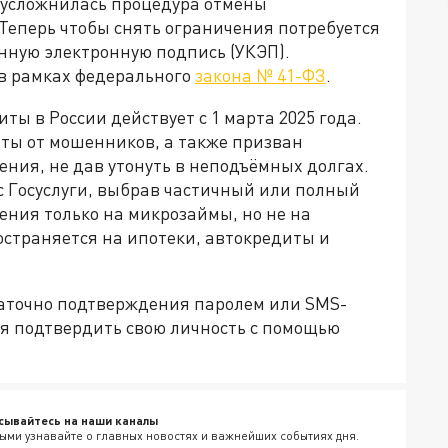
о усложнилась процедура отмены
Теперь чтобы снять ограничения потребуется
нную электронную подпись (УКЭП).
в рамках федерального
закона № 41-ФЗ
.
ты в России действует с 1 марта 2025 года.
ты от мошенников, а также призван
ния, не дав утонуть в неподъёмных долгах.
с Госуслуги, выбрав частичный или полный
чения только на микрозаймы, но не на
остраняется на ипотеки, автокредиты и
таточно подтверждения паролем или SMS-
ся подтвердить свою личность с помощью
сывайтесь на наши каналы
ыми узнавайте о главных новостях и важнейших событиях дня.