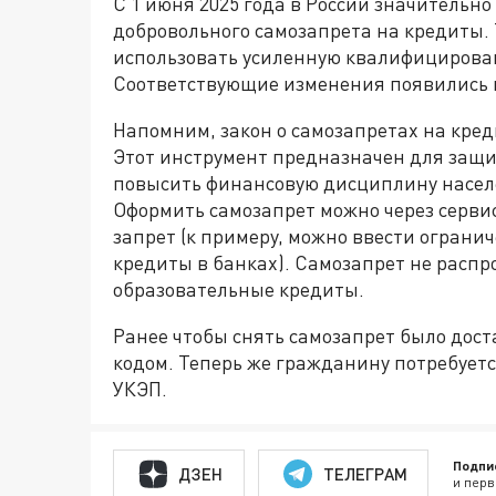
С 1 июня 2025 года в России значительн
добровольного самозапрета на кредиты. 
использовать усиленную квалифицирова
Соответствующие изменения появились 
Напомним, закон о самозапретах на креди
Этот инструмент предназначен для защи
повысить финансовую дисциплину населе
Оформить самозапрет можно через серви
запрет (к примеру, можно ввести ограни
кредиты в банках). Самозапрет не распр
образовательные кредиты.
Ранее чтобы снять самозапрет было дос
кодом. Теперь же гражданину потребует
УКЭП.
Подпи
ДЗЕН
ТЕЛЕГРАМ
и перв