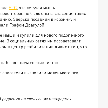
зала
НГС
, что летучая мышь
 волонтёров не было опыта спасения таких
анию. Зверька посадили в корзинку и
вали Графом Дракулой.
ие мыши и купили для нового подопечного
не. В социальных сетях им посоветовали
ьком в центр реабилитации диких птиц, что
д наблюдением специалистов.
то спасатели вызволили маленького пса,
й редакции на следующих платформах: