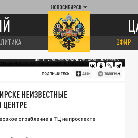
НОВОСИБИРСК
ИЙ
Ц
АЛИТИКА
ЭФИР
ФОТО: VLADIMIR BARANOV/GLOBALLOOKPRESS
ПОДПИШИТЕСЬ:
БИРСКЕ НЕИЗВЕСТНЫЕ
 ЦЕНТРЕ
рзкое ограбление в ТЦ на проспекте