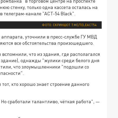
ромбанка" в торговом центре на проспекте
нюю стенку, только одна кассета осталась на
в телеграм-канале "АСТ-54 Black".
ФОТО: СКРИНШОТ T.ME/TELEACT54
 аппарата, уточнили в пресс-службе ГУ МВД
няются все обстоятельства произошедшего.
вспомнили, что из здания, где располагался
 здание), однажды "жулики среди белого дня
етили, что злоумышленники "подошли со
опасности".
 тот, кто хорошо знает строение данного
. Но сработали талантливо, чёткая работа", —