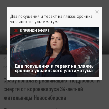
Два покушения и теракт на пляже: хроника
украинского ультиматума
В ПРЯМОМ ЭФИРЕ:
КОРОНАВИРУС
ФОТО: XINHUA/GLOBALLOOKPRESS
05 ИЮНЯ 13:43
ПОДПИШИТЕСЬ:
Сразу попала в реанимацию: Подробности
смерти от коронавируса 34-летней
жительницы Новосибирска